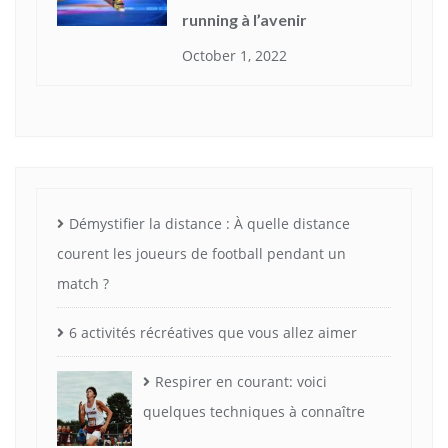
running à l’avenir
October 1, 2022
LOISIRS
Running: voici des exercices qui vous
rendront plus fort
Démystifier la distance : À quelle distance
September 19, 2022
courent les joueurs de football pendant un
match ?
PROFESSIONNELS
6 activités récréatives que vous allez aimer
Démystifier la distance : À quelle distance
courent les joueurs de football pendant un
Respirer en courant: voici
match ?
quelques techniques à connaître
July 26, 2023