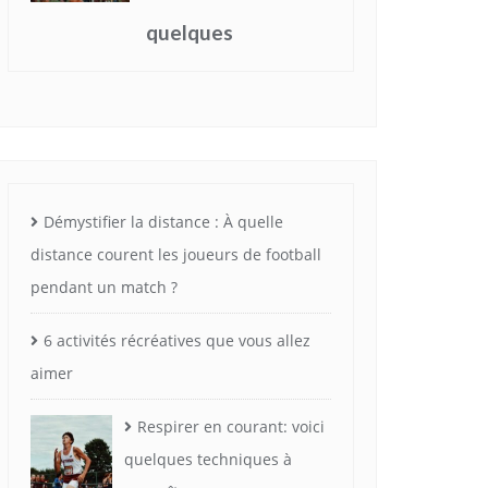
RUNNING ET TECHNOLOGIE
Technologie: voici
comment elle
changera le running
à l’avenir
Démystifier la distance : À quelle
distance courent les joueurs de football
October 1, 2022
pendant un match ?
LOISIRS
6 activités récréatives que vous allez
aimer
Running: voici des exercices
qui vous rendront plus fort
Respirer en courant: voici
quelques techniques à
September 19, 2022