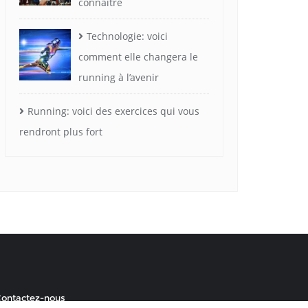
connaître
PROFESSIONNELS
Technologie: voici
comment elle changera le
Démystifier la distance : À
running à l’avenir
quelle distance courent les
Running: voici des exercices qui vous
joueurs de football pendant un
rendront plus fort
match ?
July 26, 2023
ontactez-nous