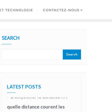
ET TECHNOLOGIE
CONTACTEZ-NOUS
SEARCH
PROFESSIONNELS
Démystifier la distance : À
Search
quelle distance courent les
joueurs de football pendant un
match ?
LATEST POSTS
July 26, 2023
LOISIRS